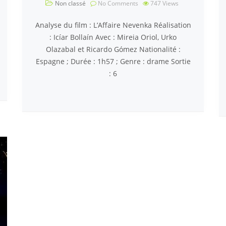
Non classé
No Comments
747
Views
Analyse du film : L’Affaire Nevenka Réalisation
: Icíar Bollaín Avec : Mireia Oriol, Urko
Olazabal et Ricardo Gómez Nationalité :
Espagne ; Durée : 1h57 ; Genre : drame Sortie
: 6