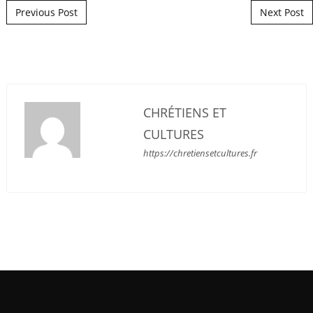
Post navigation
Previous Post
Next Post
CHRÉTIENS ET
CULTURES
https://chretiensetcultures.fr