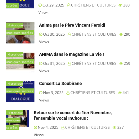
Oct 29, 2025
CHRÉTIENS ET CULTURES
380
sacrées
Views
Anima par le Père Vincent Feroldi
Historique
musiques sacrées
Oct 30, 2025
CHRÉTIENS ET CULTURES
290
Views
ANIMA dans le magazine La Vie !
Historique
musiques sacrées
Oct 31, 2025
CHRÉTIENS ET CULTURES
259
Views
Concert La Soubirane
Historique
musiques sacrées
Nov 3, 2025
CHRÉTIENS ET CULTURES
441
Views
Retour sur le concert du 1ier Novembre,
Historique
l’ensemble Vocal InChorus :
musiques
Nov 4, 2025
CHRÉTIENS ET CULTURES
337
sacrées
Views