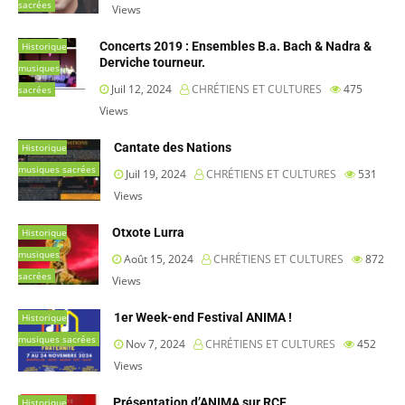
sacrées
Views
Concerts 2019 : Ensembles B.a. Bach & Nadra &
Historique
Derviche tourneur.
musiques
Juil 12, 2024
CHRÉTIENS ET CULTURES
475
sacrées
Views
Cantate des Nations
Historique
musiques sacrées
Juil 19, 2024
CHRÉTIENS ET CULTURES
531
Views
Otxote Lurra
Historique
musiques
Août 15, 2024
CHRÉTIENS ET CULTURES
872
sacrées
Views
1er Week-end Festival ANIMA !
Historique
musiques sacrées
Nov 7, 2024
CHRÉTIENS ET CULTURES
452
Views
Présentation d’ANIMA sur RCF
Historique