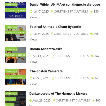
Daniel Wible : ANIMA et son thème, le dialogue
Historique
musiques sacrées
Juil 17, 2025
CHRÉTIENS ET CULTURES
350
Views
Festival Anima : le Chant Byzantin
Historique
musiques sacrées
Juil 24, 2025
CHRÉTIENS ET CULTURES
395
Views
Dorota Anderszweska
Historique
musiques sacrées
Août 1, 2025
CHRÉTIENS ET CULTURES
347
Views
The Boston Camerata
Historique
musiques sacrées
Août 8, 2025
CHRÉTIENS ET CULTURES
343
Views
Denize Loreto et The Harmony Makers
Historique
musiques
Août 29, 2025
CHRÉTIENS ET CULTURES
300
sacrées