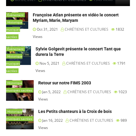
Françoise Atlan présente en vidéo le concert
Événement
Myriam, Marie, Maryam
Historique
Oct 31, 2021
CHRÉTIENS ET CULTURES
1832
musiques
Views
sacrées
Sylvie Golgevit présente le concert Tant que
Événement
durera la Terre
Historique
Nov 5, 2021
CHRÉTIENS ET CULTURES
1791
musiques
Views
sacrées
Retour sur notre FIMS 2003
Historique
musiques sacrées
Jan 5, 2022
CHRÉTIENS ET CULTURES
1023
Views
Les Petits chanteurs à la Croix de bois
Historique
musiques sacrées
Jan 16, 2022
CHRÉTIENS ET CULTURES
989
Views