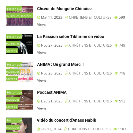
Chœur de Mongolie Chinoise
Historique
musiques sacrées
Mai 11, 2023
CHRÉTIENS ET CULTURES
590
Views
La Passion selon Tibhirine en vidéo
Historique
musiques
Nov 27, 2023
CHRÉTIENS ET CULTURES
749
sacrées
Views
ANIMA : Un grand Merci !
Historique
musiques
Nov 28, 2023
CHRÉTIENS ET CULTURES
718
sacrées
Views
Podcast ANIMA
Historique
musiques
Déc 21, 2023
CHRÉTIENS ET CULTURES
512
sacrées
Views
Vidéo du concert d’Anass Habib
Historique
musiques
Fév 12, 2024
CHRÉTIENS ET CULTURES
1103