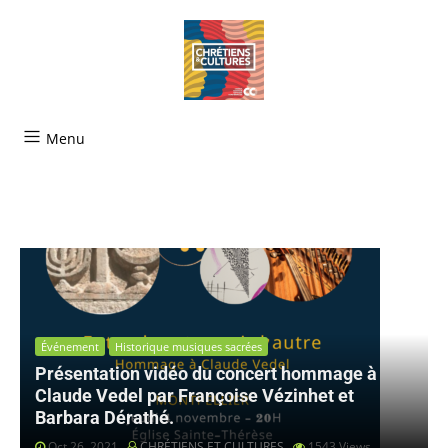
Menu
Événement
Historique musiques sacrées
Présentation vidéo du concert hommage à
Claude Vedel par Françoise Vézinhet et
Barbara Dérathé.
Oct 26, 2021
CHRÉTIENS ET CULTURES
1543
Views