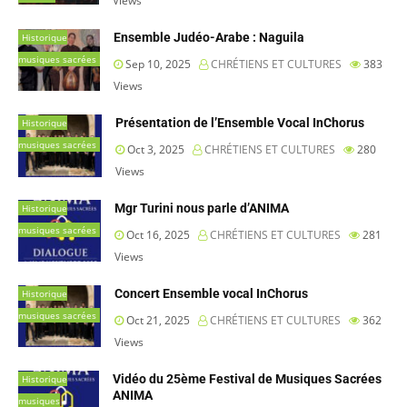
Views
Ensemble Judéo-Arabe : Naguila
Historique
musiques sacrées
Sep 10, 2025
CHRÉTIENS ET CULTURES
383
Views
Présentation de l’Ensemble Vocal InChorus
Historique
musiques sacrées
Oct 3, 2025
CHRÉTIENS ET CULTURES
280
Views
Mgr Turini nous parle d’ANIMA
Historique
musiques sacrées
Oct 16, 2025
CHRÉTIENS ET CULTURES
281
Views
Concert Ensemble vocal InChorus
Historique
musiques sacrées
Oct 21, 2025
CHRÉTIENS ET CULTURES
362
Views
Vidéo du 25ème Festival de Musiques Sacrées
Historique
ANIMA
musiques