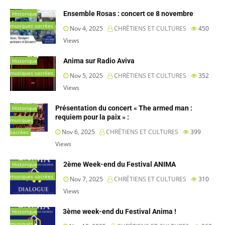
Ensemble Rosas : concert ce 8 novembre
Historique
musiques sacrées
Nov 4, 2025
CHRÉTIENS ET CULTURES
450
Views
Anima sur Radio Aviva
Historique
musiques sacrées
Nov 5, 2025
CHRÉTIENS ET CULTURES
352
Views
Présentation du concert « The armed man :
Historique
requiem pour la paix » :
musiques
Nov 6, 2025
CHRÉTIENS ET CULTURES
399
sacrées
Views
2ème Week-end du Festival ANIMA
Historique
musiques sacrées
Nov 7, 2025
CHRÉTIENS ET CULTURES
310
Views
3ème week-end du Festival Anima !
Historique
musiques