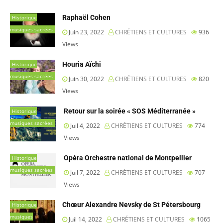
Raphaël Cohen
Historique
musiques sacrées
Juin 23, 2022
CHRÉTIENS ET CULTURES
936
Views
Houria Aïchi
Historique
musiques sacrées
Juin 30, 2022
CHRÉTIENS ET CULTURES
820
Views
Retour sur la soirée « SOS Méditerranée »
Historique
musiques sacrées
Juil 4, 2022
CHRÉTIENS ET CULTURES
774
Views
Opéra Orchestre national de Montpellier
Historique
musiques sacrées
Juil 7, 2022
CHRÉTIENS ET CULTURES
707
Views
Chœur Alexandre Nevsky de St Pétersbourg
Historique
musiques
Juil 14, 2022
CHRÉTIENS ET CULTURES
1065