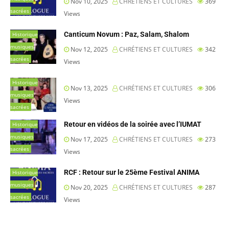
Nov 10, 2025
CHRÉTIENS ET CULTURES
369
sacrées
Views
Canticum Novum : Paz, Salam, Shalom
Historique
musiques
Nov 12, 2025
CHRÉTIENS ET CULTURES
342
sacrées
Views
Historique
Nov 13, 2025
CHRÉTIENS ET CULTURES
306
musiques
Views
sacrées
Retour en vidéos de la soirée avec l’IUMAT
Historique
musiques
Nov 17, 2025
CHRÉTIENS ET CULTURES
273
sacrées
Views
RCF : Retour sur le 25ème Festival ANIMA
Historique
musiques
Nov 20, 2025
CHRÉTIENS ET CULTURES
287
sacrées
Views