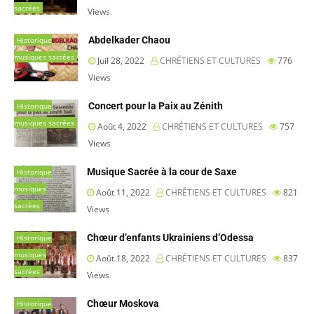
sacrées
Views
Abdelkader Chaou
Historique
musiques sacrées
Juil 28, 2022
CHRÉTIENS ET CULTURES
776
Views
Concert pour la Paix au Zénith
Historique
musiques sacrées
Août 4, 2022
CHRÉTIENS ET CULTURES
757
Views
Musique Sacrée à la cour de Saxe
Historique
musiques
Août 11, 2022
CHRÉTIENS ET CULTURES
821
sacrées
Views
Chœur d’enfants Ukrainiens d’Odessa
Historique
musiques
Août 18, 2022
CHRÉTIENS ET CULTURES
837
sacrées
Views
Chœur Moskova
Historique