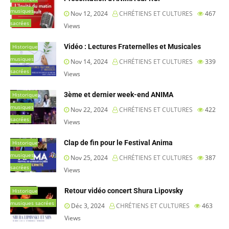
musiques
Nov 12, 2024
CHRÉTIENS ET CULTURES
467
sacrées
Views
Vidéo : Lectures Fraternelles et Musicales
Historique
musiques
Nov 14, 2024
CHRÉTIENS ET CULTURES
339
sacrées
Views
3ème et dernier week-end ANIMA
Historique
musiques
Nov 22, 2024
CHRÉTIENS ET CULTURES
422
sacrées
Views
Clap de fin pour le Festival Anima
Historique
musiques
Nov 25, 2024
CHRÉTIENS ET CULTURES
387
sacrées
Views
Retour vidéo concert Shura Lipovsky
Historique
musiques sacrées
Déc 3, 2024
CHRÉTIENS ET CULTURES
463
Views