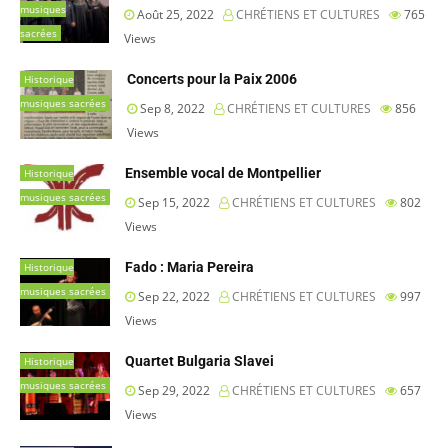
musiques
Août 25, 2022
CHRÉTIENS ET CULTURES
765
sacrées
Views
Concerts pour la Paix 2006
Historique
musiques sacrées
Sep 8, 2022
CHRÉTIENS ET CULTURES
856
Views
Ensemble vocal de Montpellier
Historique
musiques sacrées
Sep 15, 2022
CHRÉTIENS ET CULTURES
802
Views
Fado : Maria Pereira
Historique
musiques sacrées
Sep 22, 2022
CHRÉTIENS ET CULTURES
997
Views
Quartet Bulgaria Slavei
Historique
musiques sacrées
Sep 29, 2022
CHRÉTIENS ET CULTURES
657
Views