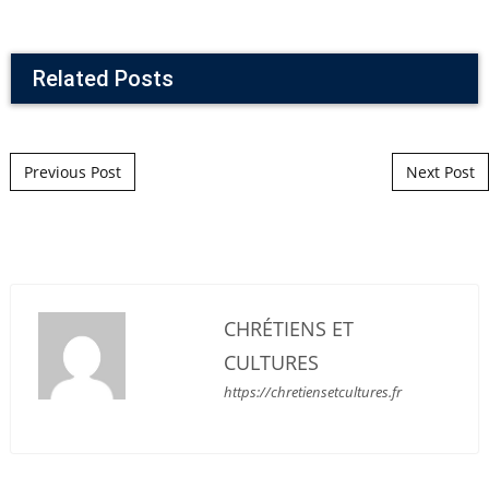
Related Posts
Post navigation
Previous Post
Next Post
CHRÉTIENS ET
CULTURES
https://chretiensetcultures.fr