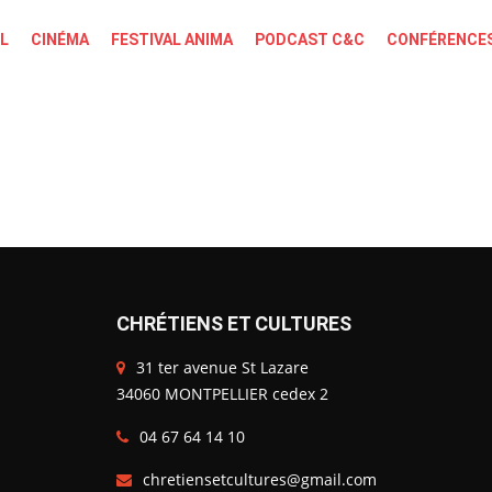
L
CINÉMA
FESTIVAL ANIMA
PODCAST C&C
CONFÉRENCES
CHRÉTIENS ET CULTURES
31 ter avenue St Lazare
34060 MONTPELLIER cedex 2
04 67 64 14 10
chretiensetcultures@gmail.com