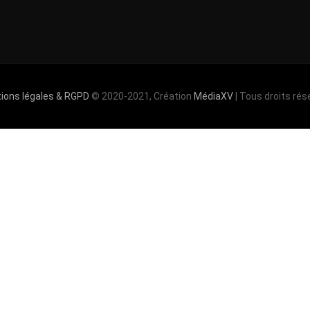
ions légales & RGPD
© 2020-2021, Création
MédiaXV
| Tous droits rés