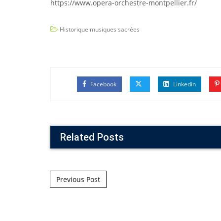
https://www.opera-orchestre-montpellier.fr/
Historique musiques sacrées
Facebook
Linkedin
Related Posts
Post navigation
Previous Post