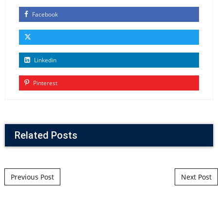
Facebook
Linkedin
Pinterest
Related Posts
Post navigation
Previous Post
Next Post