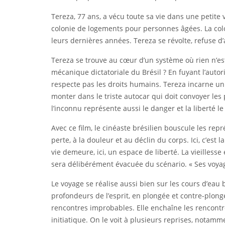
Tereza, 77 ans, a vécu toute sa vie dans une petite 
colonie de logements pour personnes âgées. La colon
leurs dernières années. Tereza se révolte, refuse d’
Tereza se trouve au cœur d’un système où rien n’est
mécanique dictatoriale du Brésil ? En fuyant l’autor
respecte pas les droits humains. Tereza incarne un d
monter dans le triste autocar qui doit convoyer les pe
l’inconnu représente aussi le danger et la liberté le
Avec ce film, le cinéaste brésilien bouscule les rep
perte, à la douleur et au déclin du corps. Ici, c’est
vie demeure, ici, un espace de liberté. La vieille
sera délibérément évacuée du scénario. « Ses voyage
Le voyage se réalise aussi bien sur les cours d’eau b
profondeurs de l’esprit, en plongée et contre-plong
rencontres improbables. Elle enchaîne les rencontre
initiatique. On le voit à plusieurs reprises, notamme