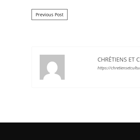
Post navigation
Previous Post
CHRÉTIENS ET 
https://chretiensetcultu