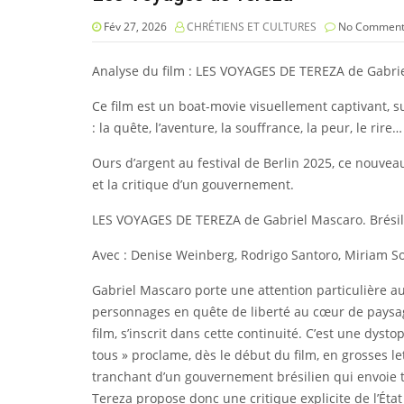
Fév 27, 2026
CHRÉTIENS ET CULTURES
No Comment
Analyse du film : LES VOYAGES DE TEREZA de Gabri
Ce film est un boat-movie visuellement captivant, su
: la quête, l’aventure, la souffrance, la peur, le rire…
Ours d’argent au festival de Berlin 2025, ce nouvea
et la critique d’un gouvernement.
LES VOYAGES DE TEREZA de Gabriel Mascaro. Brésil, 2
Avec : Denise Weinberg, Rodrigo Santoro, Miriam So
Gabriel Mascaro porte une attention particulière au
personnages en quête de liberté au cœur de paysag
film, s’inscrit dans cette continuité. C’est une dys
tous » proclame, dès le début du film, en grosses l
tranchant d’un gouvernement brésilien qui envoie t
Tereza propose donc une critique explicite de l’Éta