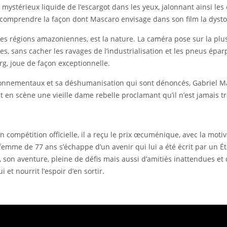
mystérieux liquide de l’escargot dans les yeux, jalonnant ainsi les
 comprendre la façon dont Mascaro envisage dans son film la dysto
s régions amazoniennes, est la nature. La caméra pose sur la plu
, sans cacher les ravages de l’industrialisation et les pneus éparp
g, joue de façon exceptionnelle.
nvironnementaux et sa déshumanisation qui sont dénoncés, Gabriel Ma
nt en scène une vieille dame rebelle proclamant qu’il n’est jamais 
n compétition officielle, il a reçu le prix œcuménique, avec la moti
emme de 77 ans s’échappe d’un avenir qui lui a été écrit par un Ét
on aventure, pleine de défis mais aussi d’amitiés inattendues et
et nourrit l’espoir d’en sortir.