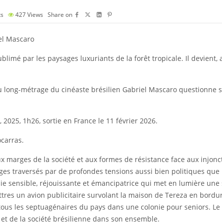
s
427
Views
Share on
el Mascaro
blimé par les paysages luxuriants de la forêt tropicale. Il devient
u long-métrage du cinéaste brésilien Gabriel Mascaro questionne sur
025, 1h26, sortie en France le 11 février 2026.
carras.
x marges de la société et aux formes de résistance face aux injonc
es traversés par de profondes tensions aussi bien politiques que 
topie sensible, réjouissante et émancipatrice qui met en lumière une 
ettres un avion publicitaire survolant la maison de Tereza en bordu
ous les septuagénaires du pays dans une colonie pour seniors. Le
t et de la société brésilienne dans son ensemble.