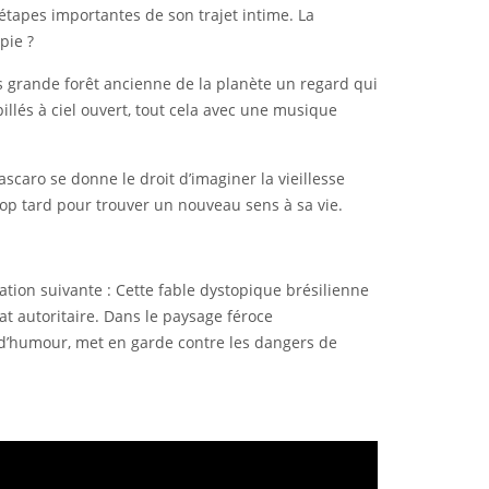
 étapes importantes de son trajet intime. La
pie ?
s grande forêt ancienne de la planète un regard qui
illés à ciel ouvert, tout cela avec une musique
scaro se donne le droit d’imaginer la vieillesse
trop tard pour trouver un nouveau sens à sa vie.
vation suivante : Cette fable dystopique brésilienne
at autoritaire. Dans le paysage féroce
 d’humour, met en garde contre les dangers de