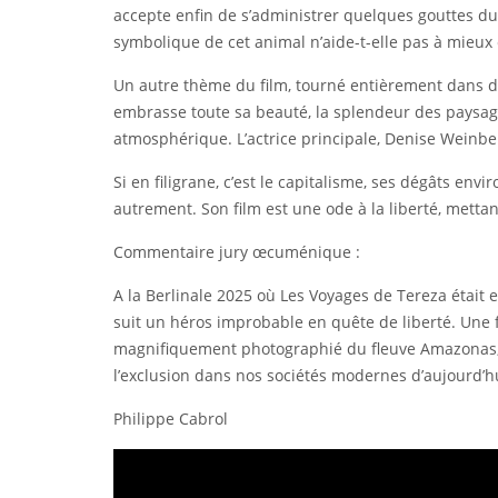
accepte enfin de s’administrer quelques gouttes du 
symbolique de cet animal n’aide-t-elle pas à mieux
Un autre thème du film, tourné entièrement dans de
embrasse toute sa beauté, la splendeur des paysages
atmosphérique. L’actrice principale, Denise Weinber
Si en filigrane, c’est le capitalisme, ses dégâts e
autrement. Son film est une ode à la liberté, metta
Commentaire jury œcuménique :
A la Berlinale 2025 où Les Voyages de Tereza était e
suit un héros improbable en quête de liberté. Une f
magnifiquement photographié du fleuve Amazonas, s
l’exclusion dans nos sociétés modernes d’aujourd’hui 
Philippe Cabrol