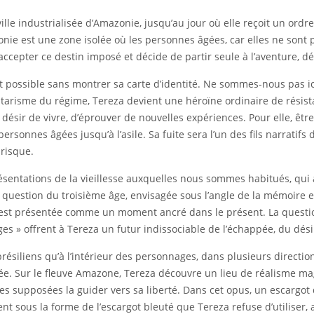
ville industrialisée d’Amazonie, jusqu’au jour où elle reçoit un ordr
ie est une zone isolée où les personnes âgées, car elles ne sont p
accepter ce destin imposé et décide de partir seule à l’aventure, d
 possible sans montrer sa carte d’identité. Ne sommes-nous pas ici
itarisme du régime, Tereza devient une héroïne ordinaire de résista
ésir de vivre, d’éprouver de nouvelles expériences. Pour elle, être
rsonnes âgées jusqu’à l’asile. Sa fuite sera l’un des fils narratifs du
 risque.
résentations de la vieillesse auxquelles nous sommes habitués, qui 
 la question du troisième âge, envisagée sous l’angle de la mémoire et
sse est présentée comme un moment ancré dans le présent. La questi
s » offrent à Tereza un futur indissociable de l’échappée, du désir,
résiliens qu’à l’intérieur des personnages, dans plusieurs directions
ée. Sur le fleuve Amazone, Tereza découvre un lieu de réalisme mag
s supposées la guider vers sa liberté. Dans cet opus, un escargot d
nt sous la forme de l’escargot bleuté que Tereza refuse d’utiliser, 