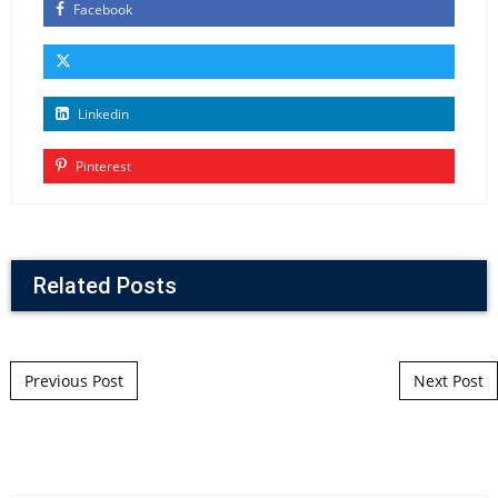
Facebook
Linkedin
Pinterest
Related Posts
Post navigation
Previous Post
Next Post