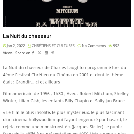
La Nuit du chasseur
Jan 2, 2022
CHRÉTIENS ET CULTURES
No Comments
992
Views
Share on
La Nuit du chasseur de Charles Laughton programmé lors du
4ème Festival Chrétien du Cinéma en 2001 et dont le thème
était : Grandir…Ici et ailleurs
Film américain de 1956 ; 1h30 ; Avec : Robert Mitchum, Shelley
Winter, Lilian Gish, les enfants Billy Chapin et Sally Jan Bruce
« Le film le plus insolite, le plus mystérieux, le plus fascinant
d’un cinéma hollywoodien qui l’ayant engendré par hasard, le
rejeta comme une monstruosité » (Jacques Siclier) Le public
français l’a sifflé à sa présentation en 1956 ! Mais depuis plus