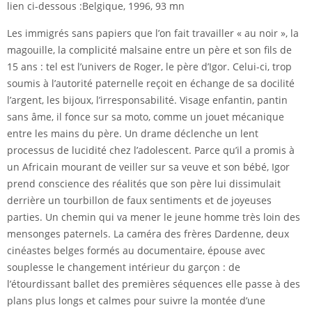
lien ci-dessous :Belgique, 1996, 93 mn
Les immigrés sans papiers que l’on fait travailler « au noir », la
magouille, la complicité malsaine entre un père et son fils de
15 ans : tel est l’univers de Roger, le père d’Igor. Celui-ci, trop
soumis à l’autorité paternelle reçoit en échange de sa docilité
l’argent, les bijoux, l’irresponsabilité. Visage enfantin, pantin
sans âme, il fonce sur sa moto, comme un jouet mécanique
entre les mains du père. Un drame déclenche un lent
processus de lucidité chez l’adolescent. Parce qu’il a promis à
un Africain mourant de veiller sur sa veuve et son bébé, Igor
prend conscience des réalités que son père lui dissimulait
derrière un tourbillon de faux sentiments et de joyeuses
parties. Un chemin qui va mener le jeune homme très loin des
mensonges paternels. La caméra des frères Dardenne, deux
cinéastes belges formés au documentaire, épouse avec
souplesse le changement intérieur du garçon : de
l’étourdissant ballet des premières séquences elle passe à des
plans plus longs et calmes pour suivre la montée d’une