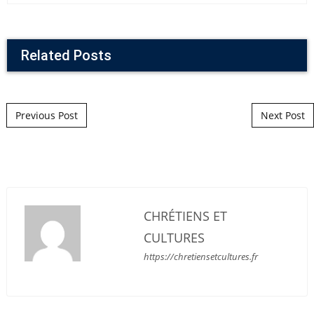
Related Posts
Post navigation
Previous Post
Next Post
CHRÉTIENS ET
CULTURES
https://chretiensetcultures.fr