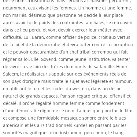
de se doter d’institutions mais certains archaïsmes perdurent,
notamment ceux visant les femmes. Un homme et une femme,
non mariés, désireux que personne ne décide à leur place
après avoir fui le poids des contraintes familiales, se retrouvent
dans ce lieu perdu et vont devoir exercer leur métier avec
difficulté. Lui, Baran, comme officier de police, croit aux vertus
de la loi et de la démocratie et devra lutter contre la corruption
et le pouvoir obscurantiste d’un chef tribal corrompu qui fait
régner sa loi. Elle, Govend, comme jeune institutrice, va tenter
de vivre sa vie loin des frères dominants de sa famille. Hiner
Saleem, le réalisateur s’appuie sur des événements réels de
son pays d’origine mais traite le sujet avec légèreté et humour,
en utilisant le ton et les codes du western, dans un décor
naturel de grands espaces. Par son regard critique, offensif et
décalé, il prône l’égalité homme-femme comme fondement
d’une démocratie digne de ce nom. La musique ponctue le film
et compose une formidable mosaïque sonore entre le blues
américain et les airs traditionnels kurdes en passant par les
sonorités magnifiques d’un instrument peu connu, le hang,