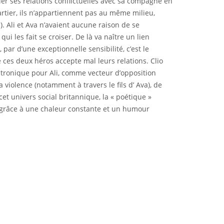
lier ses relations conflictuelles avec sa compagne en
rtier, ils n’appartiennent pas au même milieu,
). Ali et Ava n’avaient aucune raison de se
qui les fait se croiser. De là va naître un lien
 par d’une exceptionnelle sensibilité, c’est le
 ces deux héros accepte mal leurs relations. Clio
lectronique pour Ali, comme vecteur d’opposition
violence (notamment à travers le fils d’ Ava), de
 univers social britannique, la « poétique »
s grâce à une chaleur constante et un humour