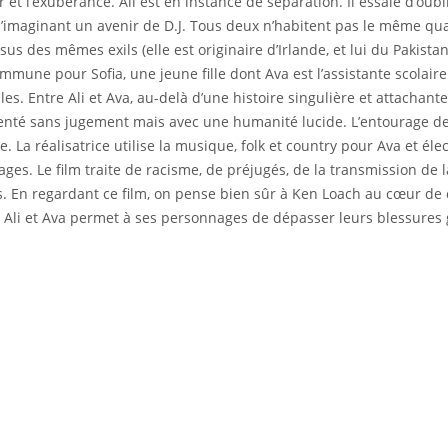
 et l’exubérance. Ali est en instance de séparation. Il essaie d’oub
s’imaginant un avenir de D.J. Tous deux n’habitent pas le même qua
s des mêmes exils (elle est originaire d’Irlande, et lui du Pakistan
ommune pour Sofia, une jeune fille dont Ava est l’assistante scolaire 
es. Entre Ali et Ava, au-delà d’une histoire singulière et attachante,
résenté sans jugement mais avec une humanité lucide. L’entourage de
. La réalisatrice utilise la musique, folk et country pour Ava et é
s. Le film traite de racisme, de préjugés, de la transmission de la 
n regardant ce film, on pense bien sûr à Ken Loach au cœur de cet
. Ali et Ava permet à ses personnages de dépasser leurs blessure