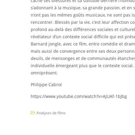
cache ses blessures et sa solitude derrière l’humour
s’adonnant à la musique, sa grande passion, et en 
n’ont pas les mêmes goûts musicaux, ne sont pas issu
rencontrer. Blessés par la vie, c’est leur affection c
profond au-delà des différences sociales et culturell
révélateur d’un contexte social difficile qui est p
Barnard jongle, avec ce film, entre comédie et drame
mais aussi de convergence entre ses deux personnage
deuils, de mensonges et de communautés étanches. E
individuelle émergeant plus que le contexte social
omniprésent.
Philippe Cabrol
https://www.youtube.com/watch?v=AJUAf-1bJbg
Analyses de films