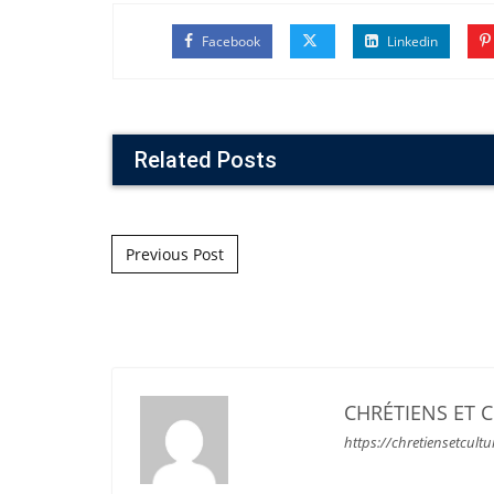
Facebook
Linkedin
Related Posts
Post navigation
Previous Post
CHRÉTIENS ET 
https://chretiensetcultu