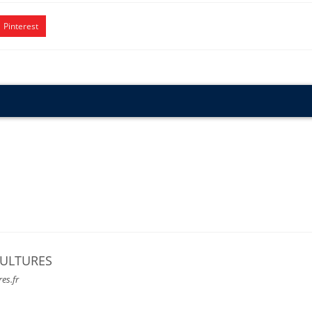
Pinterest
CULTURES
res.fr