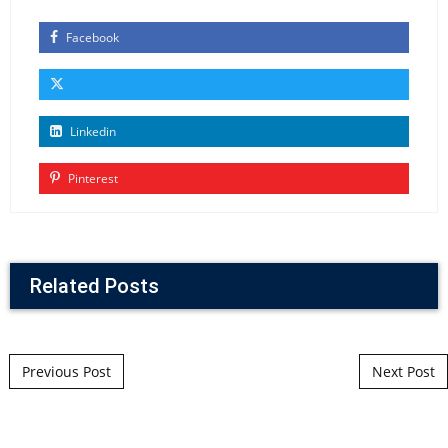
Facebook
Linkedin
Pinterest
Related Posts
Post navigation
Previous Post
Next Post