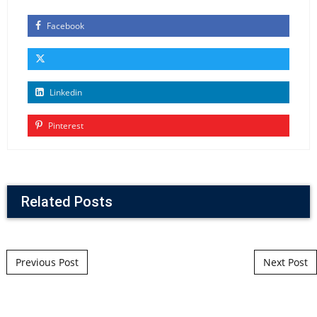
Facebook
Linkedin
Pinterest
Related Posts
Post navigation
Previous Post
Next Post