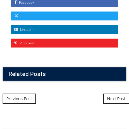
Facebook
Linkedin
Pinterest
Related Posts
Post navigation
Previous Post
Next Post