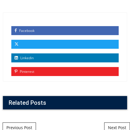
Facebook
Linkedin
Pinterest
Related Posts
Post navigation
Previous Post
Next Post