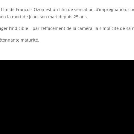
ilm de François Ozon est un film de sensation, d’imprégnation, cons
non la mort de Jean, son mari depuis 25 ans.
er l’indicible – par l’effacement de la caméra, la simplicité de sa 
 étonnante maturité.