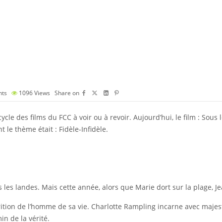
ts
1096
Views
Share on
cle des films du FCC à voir ou à revoir. Aujourd’hui, le film : So
 le thème était : Fidèle-Infidèle.
s landes. Mais cette année, alors que Marie dort sur la plage, Jean d
arition de l’homme de sa vie. Charlotte Rampling incarne avec maj
in de la vérité.