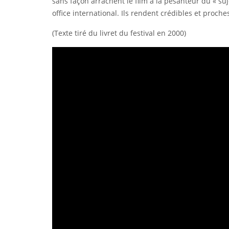
sans façon arrachent le film à la pesanteur du « s
office international. Ils rendent crédibles et proc
(Texte tiré du livret du festival en 2000)