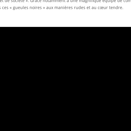
ujet de société ». Grâce notamment à une magnifique équipe de com
hes ces « gueules noires » aux manières rudes et au cœur tendre.