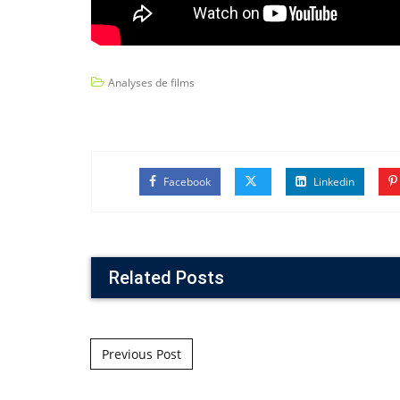
Analyses de films
Facebook
Linkedin
Related Posts
Post navigation
Previous Post