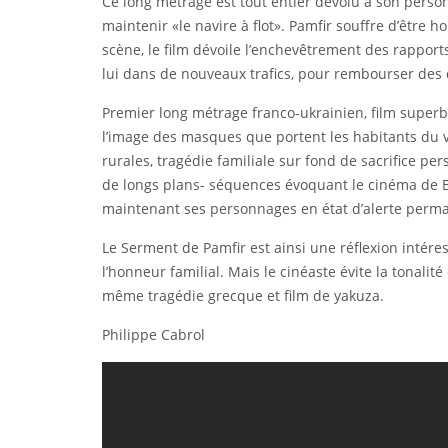
Ce long métrage est tout entier dévolu à son personn
maintenir «le navire à flot». Pamfir souffre d’être ho
scène, le film dévoile l’enchevêtrement des rapport
lui dans de nouveaux trafics, pour rembourser des 
Premier long métrage franco-ukrainien, film superb
l’image des masques que portent les habitants du vi
rurales, tragédie familiale sur fond de sacrifice p
de longs plans- séquences évoquant le cinéma de Bél
maintenant ses personnages en état d’alerte perm
Le Serment de Pamfir est ainsi une réflexion intéress
l’honneur familial. Mais le cinéaste évite la tona
même tragédie grecque et film de yakuza.
Philippe Cabrol