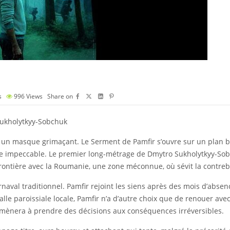
s
996
Views
Share on
Sukholytkyy-Sobchuk
un masque grimaçant. Le Serment de Pamfir s’ouvre sur un plan be
hie impeccable. Le premier long-métrage de Dmytro Sukholytkyy-Sobc
frontière avec la Roumanie, une zone méconnue, où sévit la contre
arnaval traditionnel. Pamfir rejoint les siens après des mois d’absenc
salle paroissiale locale, Pamfir n’a d’autre choix que de renouer ave
 l’amènera à prendre des décisions aux conséquences irréversibles.