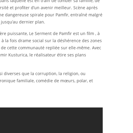
dans laquelle est en train de tomber sa famille, de
versité et profiter d’un avenir meilleur. Scène après
une dangereuse spirale pour Pamfir, entraîné malgré
 jusqu’au dernier plan.
re puissante, Le Serment de Pamfir est un film , à
, à la fois drame social sur la déshérence des zones
ein de cette communauté repliée sur elle-même. Avec
ir Kusturica, le réalisateur étire ses plans
i diverses que la corruption, la religion, ou
hronique familiale, comédie de mœurs, polar, et