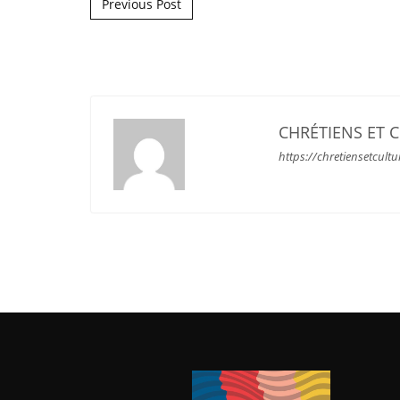
Post navigation
Previous Post
CHRÉTIENS ET 
https://chretiensetcultu