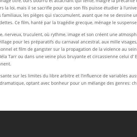
age titre, ours bourru et attachant qui tente, malgré la précarité 
rs la loi, mais il se sacrifie pour que son fils puisse étudier à l’uni
s familiaux, les pièges qui s’accumulent, avant que ne se dessine 
dettes. Ce film, hanté par la tragédie grecque, ménage le suspense
e, nerveux, truculent, où rythme, image et son créent une atmosphè
llage pour les préparatifs du carnaval ancestral, aux mille visages
ersonnel et film de gangster sur la propagation de la violence au s
a Tarr ou dans une veine plus bruyante et circassienne celui d’ Em
anent.
ante sur les limites du libre arbitre et l’influence de variables auss
lité dramatique, optant avec bonheur pour un mélange des genres: c