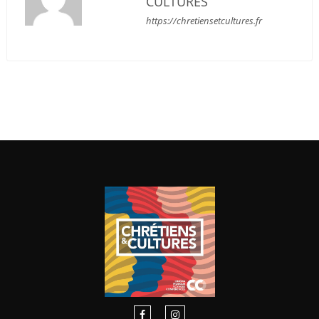
CULTURES
https://chretiensetcultures.fr