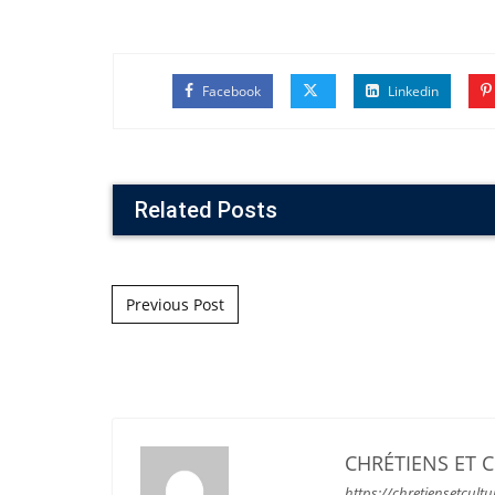
Facebook
Linkedin
Related Posts
Post navigation
Previous Post
CHRÉTIENS ET 
https://chretiensetcultu