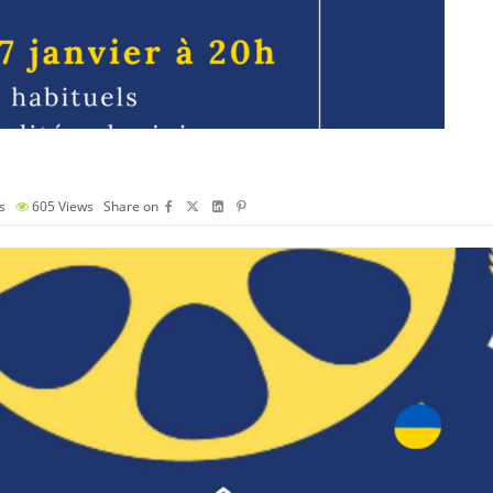
s
605
Views
Share on