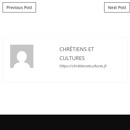
Post navigation
Previous Post
Next Post
CHRÉTIENS ET
CULTURES
https://chretiensetcultures.fr