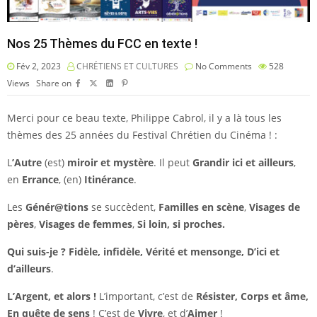
Nos 25 Thèmes du FCC en texte !
Fév 2, 2023
CHRÉTIENS ET CULTURES
No Comments
528
Views
Share on
Merci pour ce beau texte, Philippe Cabrol, il y a là tous les
thèmes des 25 années du Festival Chrétien du Cinéma ! :
L
’Autre
(est)
miroir et mystère
. Il peut
Grandir ici et ailleurs
,
en
Errance
, (en)
Itinérance
.
Les
Génér@tions
se succèdent,
Familles en scène
,
Visages de
pères
,
Visages de femmes
,
Si loin, si proches.
Qui suis-je ? Fidèle, infidèle, Vérité et mensonge, D’ici et
d’ailleurs
.
L’Argent, et alors !
L’important, c’est de
Résister, Corps et âme,
En quête de sens
! C’est de
Vivre
, et d’
Aimer
!