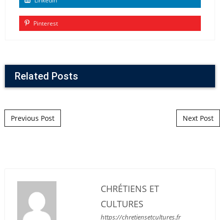
Linkedin
Pinterest
Related Posts
Post navigation
Previous Post
Next Post
CHRÉTIENS ET
CULTURES
https://chretiensetcultures.fr