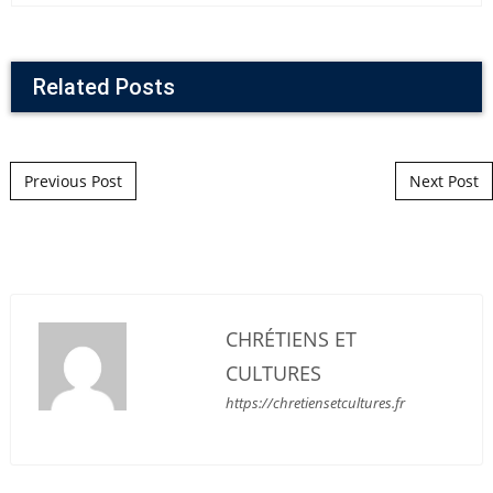
Related Posts
Post navigation
Previous Post
Next Post
CHRÉTIENS ET
CULTURES
https://chretiensetcultures.fr