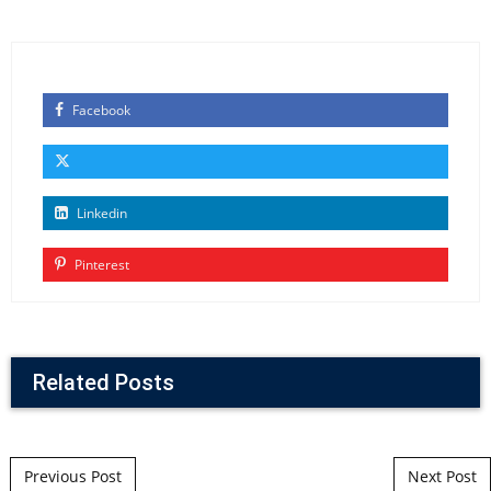
Facebook
Linkedin
Pinterest
Related Posts
Post navigation
Previous Post
Next Post