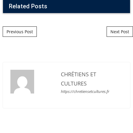
Related Posts
Post navigation
Previous Post
Next Post
CHRÉTIENS ET
CULTURES
https://chretiensetcultures.fr