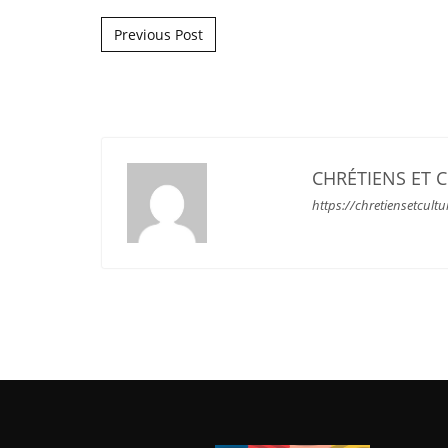
Post navigation
Previous Post
CHRÉTIENS ET 
https://chretiensetcultu