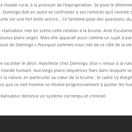
à l’exode rural, à la pression de l’expropriation. Se pose le dilemm
e. Domingo doit en outre se confronter à ses remords qu’il revisite
me est une fort belle actrice… Ce fantôme pose des questions, du 
le réalisateur met en scène cette relation à la brume. Ariel Escalan
stueux plans larges. Mais elle apparaît aussi comme un sujet à part
ouse de Domingo « Pourquoi sommes-nous nés de ce côté de la vie ? 
e raconter le désir, manifeste chez Domingo, d’un « retour à la natu
du monde humain. Aux longs plans-séquences fixes dans lesquels se 
 la nature, en particulier au cœur de la brume ; le cadre s’y éla
à ce que ce vieil homme se résolve progressivement à quitter les hu
le réalisateur dénonce un système corrompu et criminel.