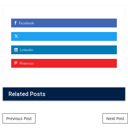
Facebook
Linkedin
Pinterest
Related Posts
Post navigation
Previous Post
Next Post