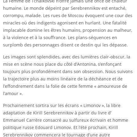
La Femme de Tchaïkovski n’offre jamais une once de chaleur
humaine. Le monde dépeint par Serebrennikov est entaché,
corrompu, malade. Les rues de Moscou évoquent une cour des
miracles où des indigents agonisent en hurlant. Une fatalité
implacable domine les êtres humains, propension au malheur,
à la violence et à la souffrance. Les plans-séquences en
surplomb des personnages disent ce destin qui les dépasse.
Les images sont splendides, avec des lumières clair-obscur, la
mise en scène nous place du côté d’Antonina, s’enfonçant
toujours plus profondément dans son obsession. Nous suivons
la trajectoire plus au moins linéaire de la déchéance et de
l’effondrement dans la folie de cette femme « amoureuse de
l’amour ».
Prochainement sortira sur les écrans « Limonov », la libre
adaptation de Kirill Serebrennikov à partir du livre d’
Emmanuel Carrère consacré au sulfureux écrivain et homme
politique russe Edouard Limonov. Et l’été prochain, Kirill
Serebrennikov commencera le tournage d’une autre