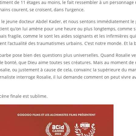
timent de 11 étages au moins, le fait ressembler à un personnage
ins courent, se croisent, dans l’urgence.
e, le jeune docteur Abdel Kader, et nous sentons immédiatement le 
patient qu’on lui amène pour une heure ou plus longtemps, comme s
ais fragile, comme le sont les aides soignants et les infirmières qui
ent l’actualité des traumatismes urbains. C’est notre monde. Et la b
barbe pose bien des questions plus universelles. Quand Rosalie veu
e de bonté, que Dieu aime toutes ses créatures. Mais au moment de 
salie, ou justement à cause de cela, convainc la supérieure du man
urnaliste interroge Rosalie, il lui demande comment on peut vivre a
scène finale est sublime.