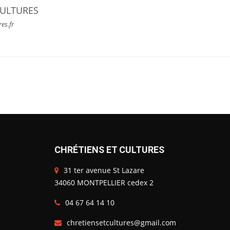
CULTURES
res.fr
CHRÉTIENS ET CULTURES
31 ter avenue St Lazare
34060 MONTPELLIER cedex 2
04 67 64 14 10
chretiensetcultures@gmail.com