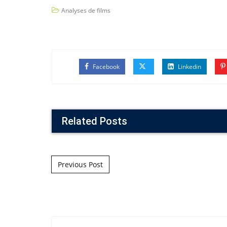
Analyses de films
Facebook
Linkedin
Related Posts
Post navigation
Previous Post