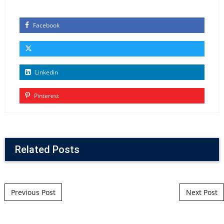
Facebook
Linkedin
Pinterest
Related Posts
Post navigation
Previous Post
Next Post