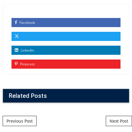
Facebook
Linkedin
Pinterest
Related Posts
Post navigation
Previous Post
Next Post