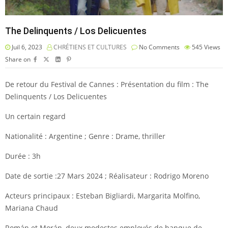
The Delinquents / Los Delicuentes
Juil 6, 2023
CHRÉTIENS ET CULTURES
No Comments
545
Views
Share on
De retour du Festival de Cannes : Présentation du film : The
Delinquents / Los Delicuentes
Un certain regard
Nationalité : Argentine ; Genre : Drame, thriller
Durée : 3h
Date de sortie :27 Mars 2024 ; Réalisateur : Rodrigo Moreno
Acteurs principaux : Esteban Bigliardi, Margarita Molfino,
Mariana Chaud
Román et Morán, deux modestes employés de banque de