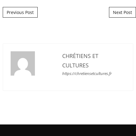
Post navigation
Previous Post
Next Post
CHRÉTIENS ET
CULTURES
https://chretiensetcultures.fr