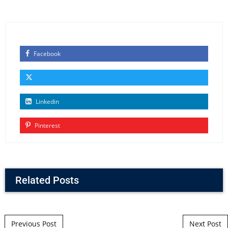
Facebook
Linkedin
Pinterest
Related Posts
Post navigation
Previous Post
Next Post