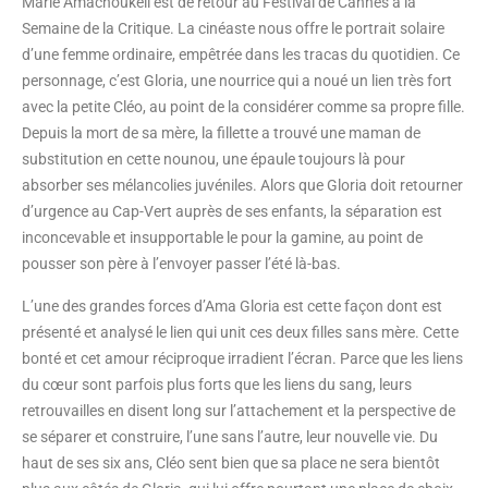
Marie Amachoukeli est de retour au Festival de Cannes à la
Semaine de la Critique. La cinéaste nous offre le portrait solaire
d’une femme ordinaire, empêtrée dans les tracas du quotidien. Ce
personnage, c’est Gloria, une nourrice qui a noué un lien très fort
avec la petite Cléo, au point de la considérer comme sa propre fille.
Depuis la mort de sa mère, la fillette a trouvé une maman de
substitution en cette nounou, une épaule toujours là pour
absorber ses mélancolies juvéniles. Alors que Gloria doit retourner
d’urgence au Cap-Vert auprès de ses enfants, la séparation est
inconcevable et insupportable le pour la gamine, au point de
pousser son père à l’envoyer passer l’été là-bas.
L’une des grandes forces d’Ama Gloria est cette façon dont est
présenté et analysé le lien qui unit ces deux filles sans mère. Cette
bonté et cet amour réciproque irradient l’écran. Parce que les liens
du cœur sont parfois plus forts que les liens du sang, leurs
retrouvailles en disent long sur l’attachement et la perspective de
se séparer et construire, l’une sans l’autre, leur nouvelle vie. Du
haut de ses six ans, Cléo sent bien que sa place ne sera bientôt