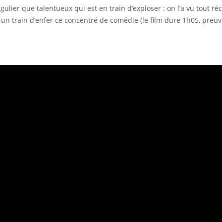
ulier que talentueux qui est en train d’exploser : on l’a vu tout r
e à un train d’enfer ce concentré de comédie (le film dure 1h05, pre