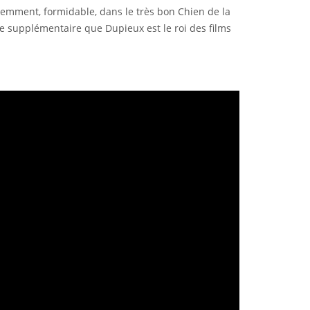
écemment, formidable, dans le très bon Chien de la
uve supplémentaire que Dupieux est le roi des films