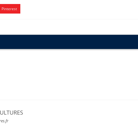
Pinterest
CULTURES
res.fr