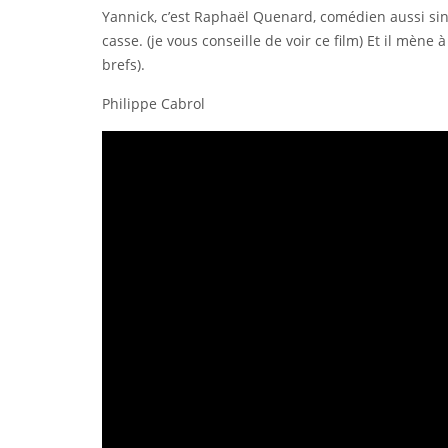
Yannick, c’est Raphaël Quenard, comédien aussi sing
casse. (je vous conseille de voir ce film) Et il mèn
brefs).
Philippe Cabrol