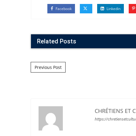
Facebook
Linkedin
Related Posts
Post navigation
Previous Post
CHRÉTIENS ET 
https://chretiensetcultu