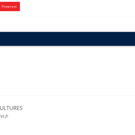
Pinterest
CULTURES
res.fr