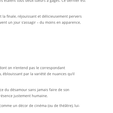
ils étaient tous deux tueurs à gages. Ce dernier est
t la finale, réjouissant et délicieusement pervers
vent un jour s’assagir – du moins en apparence,
 dont on n’entend pas le correspondant
, éblouissant par la variété de nuances qu’il
lence du désamour sans jamais faire de son
 présence justement humaine.
 comme un décor de cinéma (ou de théâtre), lui-