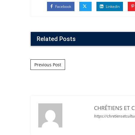
Facebook
Linkedin
Related Posts
Post navigation
Previous Post
CHRÉTIENS ET 
https://chretiensetcultu