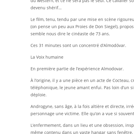
du western, et ce ne sera pas le seul. Ce cavalier s
devenu shérif…
Le film, tenu, tendu par une mise en scène rigoureuse
(on pense un peu aux Proies de Don Siegel), propos
semble nous dire le cinéaste de 73 ans.
Ces 31 minutes sont un concentré d’Almodóvar.
La Voix humaine
En première partie de l’expérience Almodovar.
À l’origine, il y a une pièce en un acte de Coctea
téléphonique, le jeune amant enfui. Pas loin d’un s
déploie.
Androgyne, sans âge, à la fois altière et directe, i
personnage une victime. Elle qu’on a vue si souven
L’enfermement, dans un lieu et une obsession, insp
même contenu dans un vaste hangar sans fenêtre.