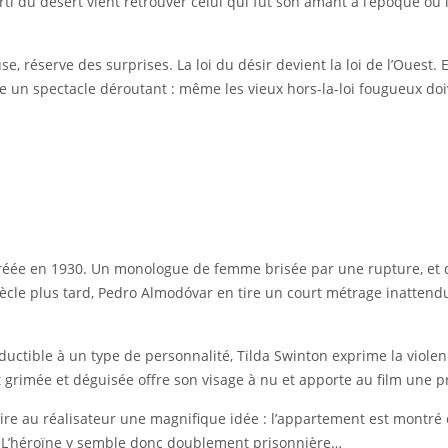
orti du désert vient retrouver celui qui fut son amant à l’époque où 
, réserve des surprises. La loi du désir devient la loi de l’Ouest. E
e un spectacle déroutant : même les vieux hors-la-loi fougueux doi
u, créée en 1930. Un monologue de femme brisée par une rupture, et
iècle plus tard, Pedro Almodóvar en tire un court métrage inattendu
rréductible à un type de personnalité, Tilda Swinton exprime la vio
t grimée et déguisée offre son visage à nu et apporte au film une
ire au réalisateur une magnifique idée : l’appartement est montré
 L’héroïne y semble donc doublement prisonnière…