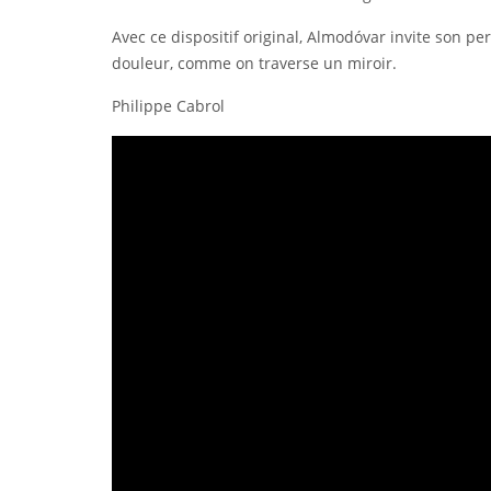
Avec ce dispositif original, Almodóvar invite son 
douleur, comme on traverse un miroir.
Philippe Cabrol