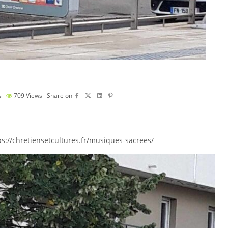
s
709
Views
Share on
ttps://chretiensetcultures.fr/musiques-sacrees/