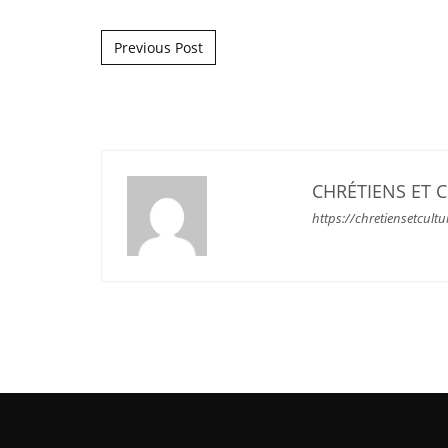
Post navigation
Previous Post
CHRÉTIENS ET 
https://chretiensetcultu