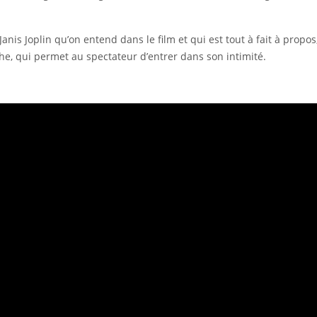
e Janis Joplin qu’on entend dans le film et qui est tout à fait à prop
, qui permet au spectateur d’entrer dans son intimité.