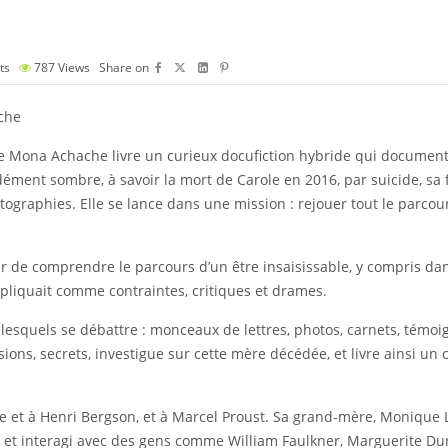
ts
787
Views
Share on
ache
caine Mona Achache livre un curieux docufiction hybride qui docume
ent sombre, à savoir la mort de Carole en 2016, par suicide, sa fil
hotographies. Elle se lance dans une mission : rejouer tout le parc
yer de comprendre le parcours d’un être insaisissable, y compris da
pliquait comme contraintes, critiques et drames.
esquels se débattre : monceaux de lettres, photos, carnets, témoig
sions, secrets, investigue sur cette mère décédée, et livre ainsi un 
 et à Henri Bergson, et à Marcel Proust. Sa grand-mère, Monique La
 et interagi avec des gens comme William Faulkner, Marguerite Dur