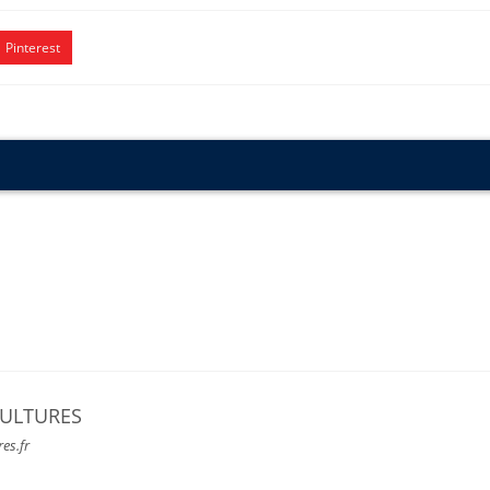
Pinterest
CULTURES
res.fr