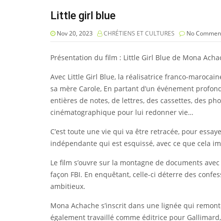
Little girl blue
Nov 20, 2023
CHRÉTIENS ET CULTURES
No Commen
Présentation du film : Little Girl Blue de Mona Ach
Avec Little Girl Blue, la réalisatrice franco-maro
sa mère Carole, En partant d’un événement profondém
entières de notes, de lettres, des cassettes, des p
cinématographique pour lui redonner vie…
C’est toute une vie qui va être retracée, pour essa
indépendante qui est esquissé, avec ce que cela im
Le film s’ouvre sur la montagne de documents avec l
façon FBI. En enquêtant, celle-ci déterre des confes
ambitieux.
Mona Achache s’inscrit dans une lignée qui remonte
également travaillé comme éditrice pour Gallimard,