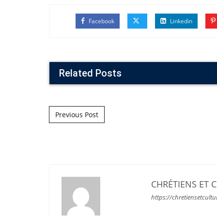
Facebook
Linkedin
Related Posts
Post navigation
Previous Post
CHRÉTIENS ET 
https://chretiensetcultu