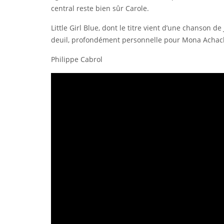
central reste bien sûr Carole.
Little Girl Blue, dont le titre vient d’une chanson d
deuil, profondément personnelle pour Mona Achache
Philippe Cabrol