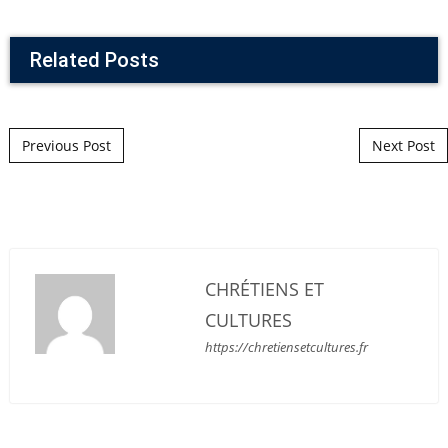
Related Posts
Post navigation
Previous Post
Next Post
CHRÉTIENS ET
CULTURES
https://chretiensetcultures.fr