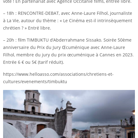
vote ! En partenariat avec Agence Occitanie films, entrée libre.
– 18h : RENCONTRE-DEBAT, avec Anne-Laure Filhol, journaliste
à La Vie, autour du thème : « Le Cinéma est-il intrinsèquement
chrétien ? » Entré libre.
– 20h : film TIMBUKTU d’Abderrahmane Sissako. Soirée 50ème
anniversaire du Prix du Jury Œcuménique avec Anne-Laure
Filhol, membre du jury du prix œcuménique à Cannes en 2023.
Entrée 6 € ou 5€ (tarif réduit).
https://www.helloasso.com/associations/chretiens-et-
cultures/evenements/timbuktu