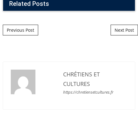
Related Posts
Post navigation
Previous Post
Next Post
CHRÉTIENS ET
CULTURES
https://chretiensetcultures.fr