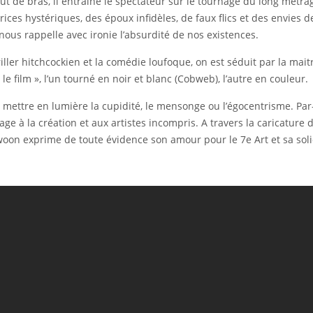
out de bras, il entraîne le spectateur sur le tournage du long métr
ices hystériques, des époux infidèles, de faux flics et des envies 
nous rappelle avec ironie l’absurdité de nos existences.
ller hitchcockien et la comédie loufoque, on est séduit par la mait
le film », l’un tourné en noir et blanc (Cobweb), l’autre en couleur.
ettre en lumière la cupidité, le mensonge ou l’égocentrisme. Par-d
ge à la création et aux artistes incompris. A travers la caricature
oon exprime de toute évidence son amour pour le 7e Art et sa solid