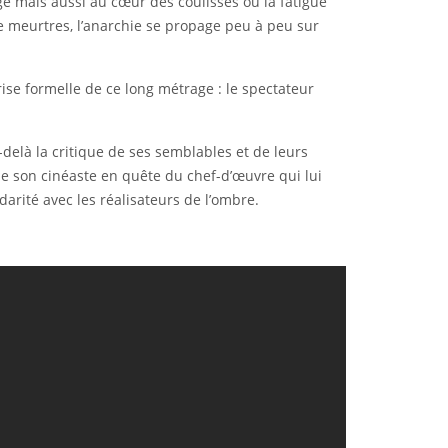
age mais aussi au cœur des coulisses où la fatigue
de meurtres, l’anarchie se propage peu à peu sur
rise formelle de ce long métrage : le spectateur
elà la critique de ses semblables et de leurs
 de son cinéaste en quête du chef-d’œuvre qui lui
arité avec les réalisateurs de l’ombre.