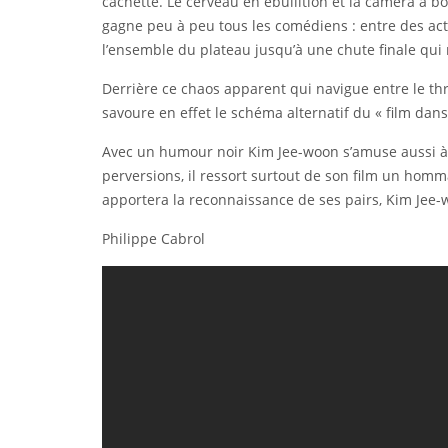
cachette. Le cerveau en ébullition et la caméra à b
gagne peu à peu tous les comédiens : entre des actr
l’ensemble du plateau jusqu’à une chute finale qui 
Derrière ce chaos apparent qui navigue entre le thri
savoure en effet le schéma alternatif du « film dans 
Avec un humour noir Kim Jee-woon s’amuse aussi à m
perversions, il ressort surtout de son film un homma
apportera la reconnaissance de ses pairs, Kim Jee-w
Philippe Cabrol