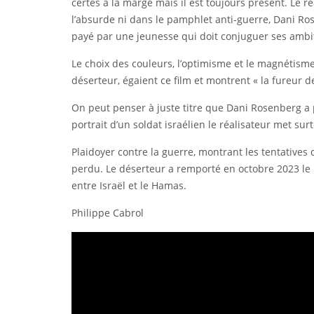
certes à la marge mais il est toujours présent. Le r
l’absurde ni dans le pamphlet anti-guerre, Dani Ros
payé par une jeunesse qui doit conjuguer ses ambit
Le choix des couleurs, l’optimisme et le magnétism
déserteur, égaient ce film et montrent « la fureur d
On peut penser à juste titre que Dani Rosenberg a pr
portrait d’un soldat israélien le réalisateur met su
Plaidoyer contre la guerre, montrant les tentatives 
perdu. Le déserteur a remporté en octobre 2023 le p
entre Israël et le Hamas.
Philippe Cabrol