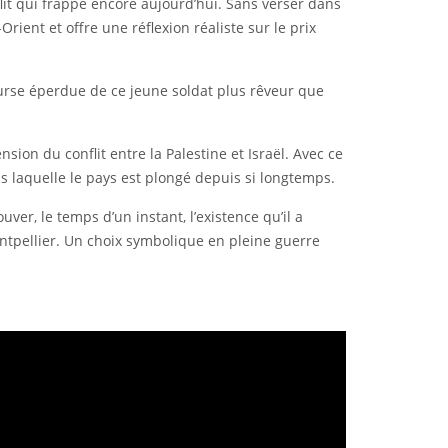
flit qui frappe encore aujourd’hui. Sans verser dans
ent et offre une réflexion réaliste sur le prix
urse éperdue de ce jeune soldat plus rêveur que
.
ion du conflit entre la Palestine et Israël. Avec ce
ans laquelle le pays est plongé depuis si longtemps.
er, le temps d’un instant, l’existence qu’il a
ontpellier. Un choix symbolique en pleine guerre