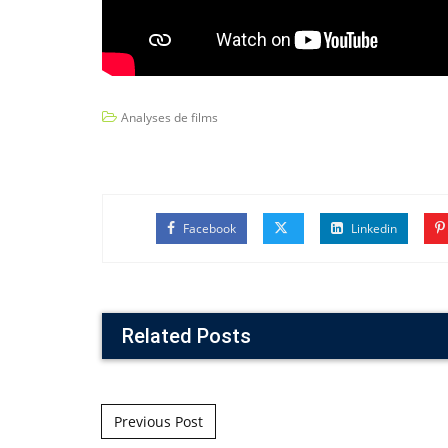
Analyses de films
Facebook
Linkedin
Related Posts
Post navigation
Previous Post