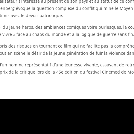
éalisateur s’intéresse au présent de son pays et au statut de ce con
enberg évoque la question complexe du conflit qui mine le Moyen-Ori
ions avec le devoir patriotique.
e, du jeune héros, des ambiances comiques voire burlesques, la co
e vivre » face au chaos du monde et à la logique de guerre sans fin
is des risques en tournant ce film qui ne facilite pas la compréhens
rtout en scène le désir de la jeune génération de fuir la violence d
d’un homme représentatif d’une jeunesse vivante, essayant de retrouv
rix de la critique lors de la 45e édition du festival Cinémed de M