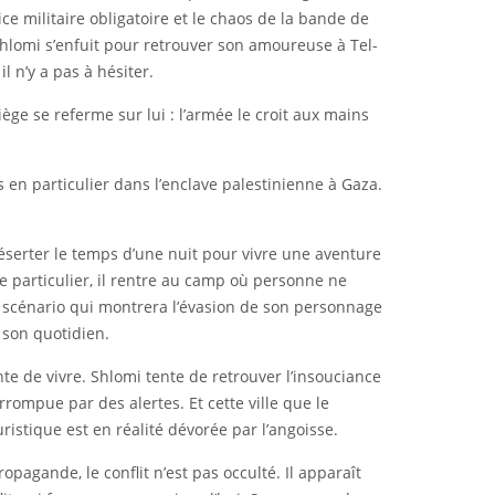
ce militaire obligatoire et le chaos de la bande de
 Shlomi s’enfuit pour retrouver son amoureuse à Tel-
l n’y a pas à hésiter.
piège se referme sur lui : l’armée le croit aux mains
s en particulier dans l’enclave palestinienne à Gaza.
e déserter le temps d’une nuit pour vivre une aventure
e particulier, il rentre au camp où personne ne
n scénario qui montrera l’évasion de son personnage
 son quotidien.
te de vivre. Shlomi tente de retrouver l’insouciance
rompue par des alertes. Et cette ville que le
istique est en réalité dévorée par l’angoisse.
opagande, le conflit n’est pas occulté. Il apparaît