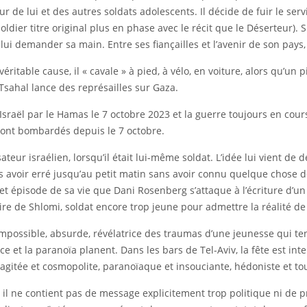
e lui et des autres soldats adolescents. Il décide de fuir le servi
ldier titre original plus en phase avec le récit que le Déserteur).
lui demander sa main. Entre ses fiançailles et l’avenir de son pays, i
éritable cause, il « cavale » à pied, à vélo, en voiture, alors qu’un 
sahal lance des représailles sur Gaza.
Israël par le Hamas le 7 octobre 2023 et la guerre toujours en cour
sont bombardés depuis le 7 octobre.
sateur israélien, lorsqu’il était lui-même soldat. L’idée lui vient d
s avoir erré jusqu’au petit matin sans avoir connu quelque chose d
cet épisode de sa vie que Dani Rosenberg s’attaque à l’écriture d’u
oire de Shlomi, soldat encore trop jeune pour admettre la réalité de
impossible, absurde, révélatrice des traumas d’une jeunesse qui ten
t la paranoïa planent. Dans les bars de Tel-Aviv, la fête est inter
gitée et cosmopolite, paranoïaque et insouciante, hédoniste et tour
 il ne contient pas de message explicitement trop politique ni de pr