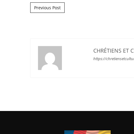
Post navigation
Previous Post
CHRÉTIENS ET 
https://chretiensetcultu