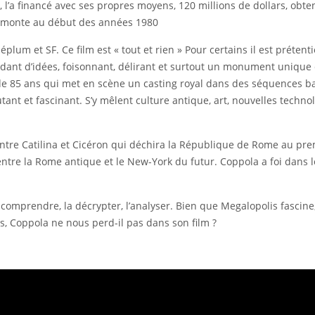
e, l’a financé avec ses propres moyens, 120 millions de dollars, ob
 remonte au début des années 1980
péplum et SF. Ce film est « tout et rien » Pour certains il est préte
nt d’idées, foisonnant, délirant et surtout un monument unique e
 de 85 ans qui met en scène un casting royal dans des séquences ba
utant et fascinant. S’y mêlent culture antique, art, nouvelles techn
 entre Catilina et Cicéron qui déchira la République de Rome au pre
 entre la Rome antique et le New-York du futur. Coppola a foi dans l
 comprendre, la décrypter, l’analyser. Bien que Megalopolis fascine,
és, Coppola ne nous perd-il pas dans son film ?