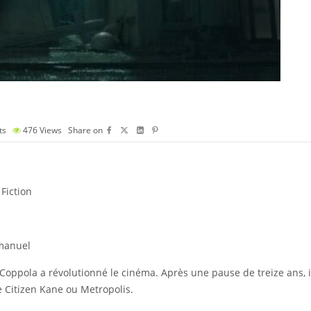
ts
476
Views
Share on
Fiction
mmanuel
Coppola a révolutionné le cinéma. Après une pause de treize ans, i
e Citizen Kane ou Metropolis.