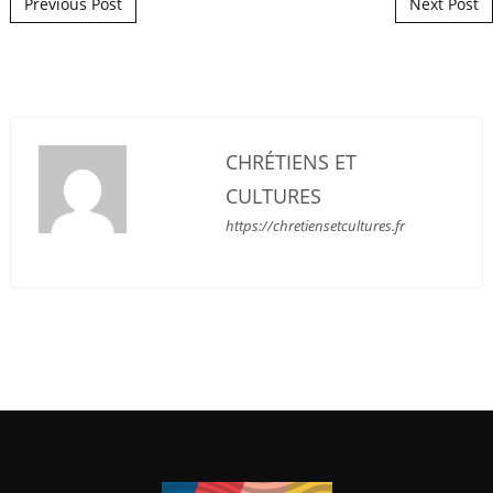
Post navigation
Previous Post
Next Post
CHRÉTIENS ET
CULTURES
https://chretiensetcultures.fr