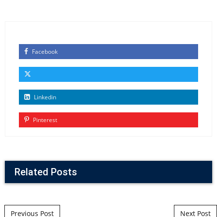
Facebook
Linkedin
Pinterest
Related Posts
Post navigation
Previous Post
Next Post