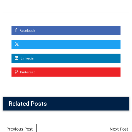
Facebook
Linkedin
Pinterest
Related Posts
Post navigation
Previous Post
Next Post