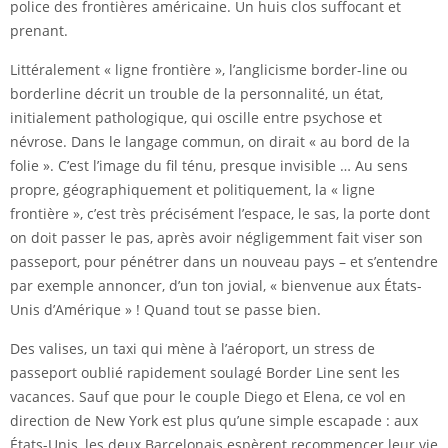
police des frontières américaine. Un huis clos suffocant et
prenant.
Littéralement « ligne frontière », l’anglicisme border-line ou
borderline décrit un trouble de la personnalité, un état,
initialement pathologique, qui oscille entre psychose et
névrose. Dans le langage commun, on dirait « au bord de la
folie ». C’est l’image du fil ténu, presque invisible … Au sens
propre, géographiquement et politiquement, la « ligne
frontière », c’est très précisément l’espace, le sas, la porte dont
on doit passer le pas, après avoir négligemment fait viser son
passeport, pour pénétrer dans un nouveau pays – et s’entendre
par exemple annoncer, d’un ton jovial, « bienvenue aux États-
Unis d’Amérique » ! Quand tout se passe bien.
Des valises, un taxi qui mène à l’aéroport, un stress de
passeport oublié rapidement soulagé Border Line sent les
vacances. Sauf que pour le couple Diego et Elena, ce vol en
direction de New York est plus qu’une simple escapade : aux
États-Unis, les deux Barcelonais espèrent recommencer leur vie