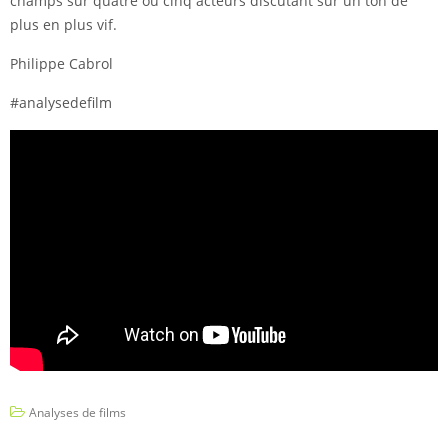
champs sur quatre ou cinq acteurs discutant sur un ton de
plus en plus vif.
Philippe Cabrol
#analysedefilm
Analyses de films