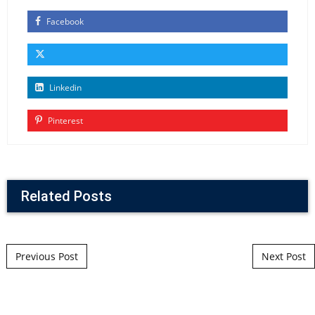
Facebook
Linkedin
Pinterest
Related Posts
Post navigation
Previous Post
Next Post