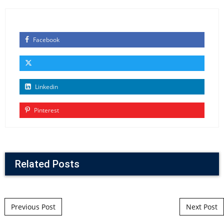
Facebook
Linkedin
Pinterest
Related Posts
Post navigation
Previous Post
Next Post