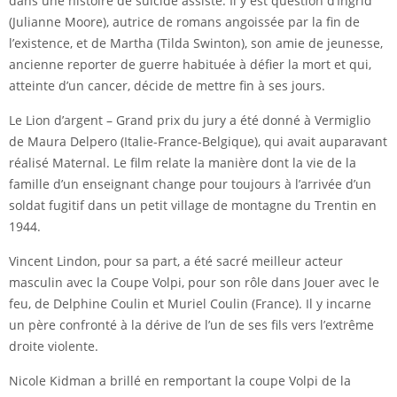
dans une histoire de suicide assisté. Il y est question d’Ingrid
(Julianne Moore), autrice de romans angoissée par la fin de
l’existence, et de Martha (Tilda Swinton), son amie de jeunesse,
ancienne reporter de guerre habituée à défier la mort et qui,
atteinte d’un cancer, décide de mettre fin à ses jours.
Le Lion d’argent – Grand prix du jury a été donné à Vermiglio
de Maura Delpero (Italie-France-Belgique), qui avait auparavant
réalisé Maternal. Le film relate la manière dont la vie de la
famille d’un enseignant change pour toujours à l’arrivée d’un
soldat fugitif dans un petit village de montagne du Trentin en
1944.
Vincent Lindon, pour sa part, a été sacré meilleur acteur
masculin avec la Coupe Volpi, pour son rôle dans Jouer avec le
feu, de Delphine Coulin et Muriel Coulin (France). Il y incarne
un père confronté à la dérive de l’un de ses fils vers l’extrême
droite violente.
Nicole Kidman a brillé en remportant la coupe Volpi de la