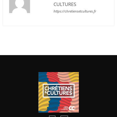
CULTURES
https://chretiensetcultures.fr