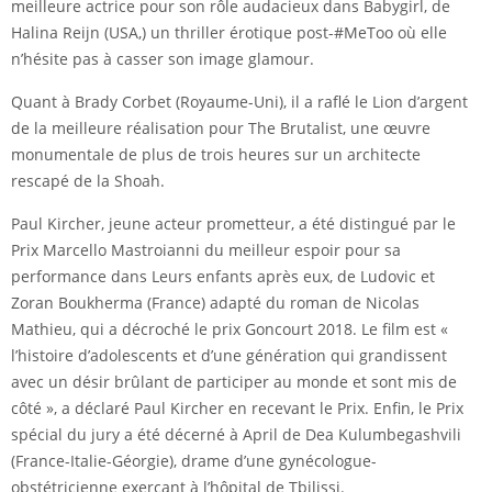
meilleure actrice pour son rôle audacieux dans Babygirl, de
Halina Reijn (USA,) un thriller érotique post-#MeToo où elle
n’hésite pas à casser son image glamour.
Quant à Brady Corbet (Royaume-Uni), il a raflé le Lion d’argent
de la meilleure réalisation pour The Brutalist, une œuvre
monumentale de plus de trois heures sur un architecte
rescapé de la Shoah.
Paul Kircher, jeune acteur prometteur, a été distingué par le
Prix Marcello Mastroianni du meilleur espoir pour sa
performance dans Leurs enfants après eux, de Ludovic et
Zoran Boukherma (France) adapté du roman de Nicolas
Mathieu, qui a décroché le prix Goncourt 2018. Le film est «
l’histoire d’adolescents et d’une génération qui grandissent
avec un désir brûlant de participer au monde et sont mis de
côté », a déclaré Paul Kircher en recevant le Prix. Enfin, le Prix
spécial du jury a été décerné à April de Dea Kulumbegashvili
(France-Italie-Géorgie), drame d’une gynécologue-
obstétricienne exerçant à l’hôpital de Tbilissi.