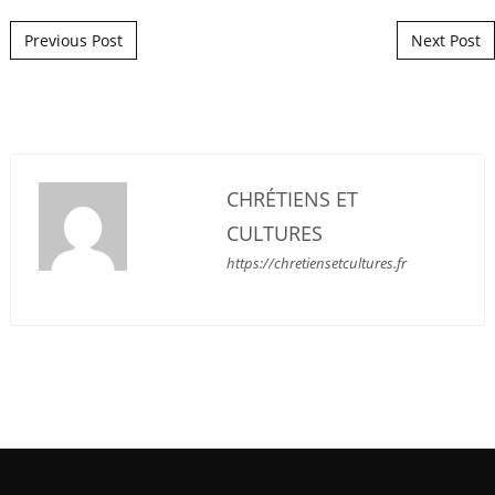
Post navigation
Previous Post
Next Post
CHRÉTIENS ET
CULTURES
https://chretiensetcultures.fr