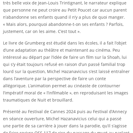
très belle voix de Jean-Louis Trintignant, le narrateur explique
que personne ne peut croire au Petit Poucet car aucun parent
n’abandonne ses enfants quand il n’y a plus de quoi manger.
« Mais alors, pourquoi abandonne-t-on ses enfants ? Parfois,
justement, car on les aime. C’est tout ».
Le livre de Grumberg est étudié dans les écoles, il a fait l’objet
d’une adaptation au théâtre et maintenant au cinéma. Peu
intéressé au départ par l’idée de faire un film sur la Shoah, lui
qui s’y était toujours refusé en raison d’un passé familial trop
lourd sur la question, Michel Hazanavicius s’est laissé entraîner
dans l’aventure par la perspective de faire un conte
allégorique. L’animation permet au cinéaste de contourner
l’impératif moral de « l’infilmable », en reproduisant les images
traumatiques de Nuit et brouillard.
Présenté au Festival de Cannes 2024 puis au Festival d’Annecy
en séance ouverture, Michel Hazanavicius celui qui a passé
une partie de sa carrière à jouer dans la parodie, qu’il s’agisse
de faire revivre OSS 117 de rire du passage du muet au parlant