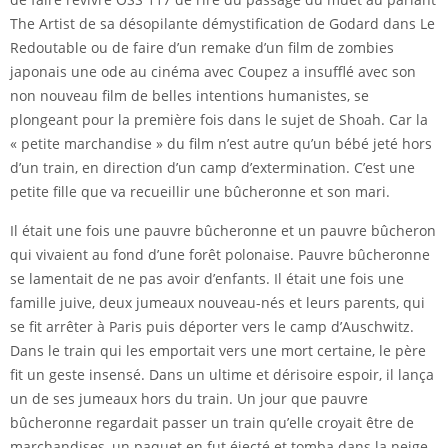
The Artist de sa désopilante démystification de Godard dans Le
Redoutable ou de faire d’un remake d’un film de zombies
japonais une ode au cinéma avec Coupez a insufflé avec son
non nouveau film de belles intentions humanistes, se
plongeant pour la première fois dans le sujet de Shoah. Car la
« petite marchandise » du film n’est autre qu’un bébé jeté hors
d’un train, en direction d’un camp d’extermination. C’est une
petite fille que va recueillir une bûcheronne et son mari.
Il était une fois une pauvre bûcheronne et un pauvre bûcheron
qui vivaient au fond d’une forêt polonaise. Pauvre bûcheronne
se lamentait de ne pas avoir d’enfants. Il était une fois une
famille juive, deux jumeaux nouveau-nés et leurs parents, qui
se fit arrêter à Paris puis déporter vers le camp d’Auschwitz.
Dans le train qui les emportait vers une mort certaine, le père
fit un geste insensé. Dans un ultime et dérisoire espoir, il lança
un de ses jumeaux hors du train. Un jour que pauvre
bûcheronne regardait passer un train qu’elle croyait être de
marchandises, un paquet en fut éjecté et tomba dans la neige.