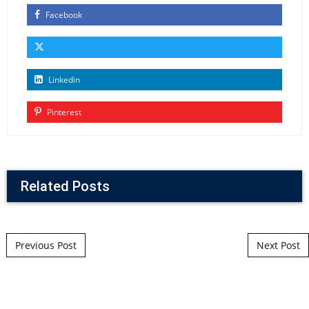
Facebook
Linkedin
Pinterest
Related Posts
Post navigation
Previous Post
Next Post